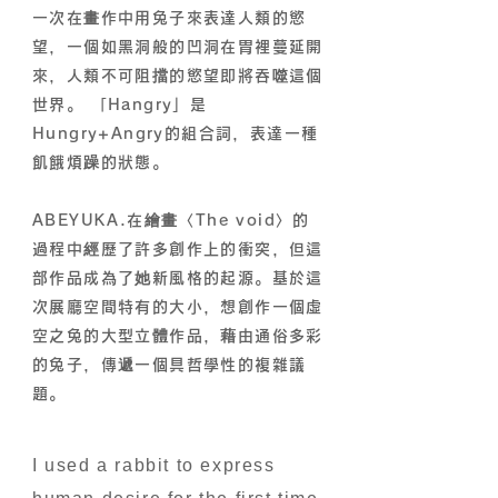
一次在畫作中用兔子來表達人類的慾
望，一個如黑洞般的凹洞在胃裡蔓延開
來，人類不可阻擋的慾望即將吞噬這個
世界。 「Hangry」是
Hungry+Angry的組合詞，表達一種
飢餓煩躁的狀態。
ABEYUKA.在繪畫〈The void〉的
過程中經歷了許多創作上的衝突，但這
部作品成為了她新風格的起源。基於這
次展廳空間特有的大小，想創作一個虛
空之兔的大型立體作品，藉由通俗多彩
的兔子，傳遞一個具哲學性的複雜議
題。
I used a rabbit to express