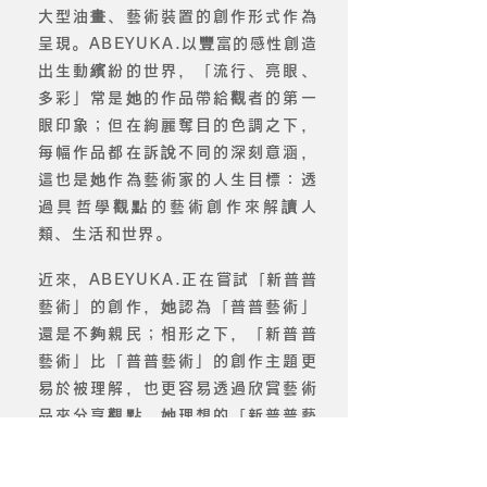
大型油畫、藝術裝置的創作形式作為
呈現。ABEYUKA.以豐富的感性創造
出生動繽紛的世界，「流行、亮眼、
多彩」常是她的作品帶給觀者的第一
眼印象；但在絢麗奪目的色調之下，
每幅作品都在訴說不同的深刻意涵，
這也是她作為藝術家的人生目標：透
過具哲學觀點的藝術創作來解讀人
類、生活和世界。
近來，ABEYUKA.正在嘗試「新普普
藝術」的創作，她認為「普普藝術」
還是不夠親民；相形之下，「新普普
藝術」比「普普藝術」的創作主題更
易於被理解，也更容易透過欣賞藝術
品來分享觀點。她理想的「新普普藝
術」創作是豐富多彩、令人愉快而且
來自大眾的，不僅能貼近人群，同時