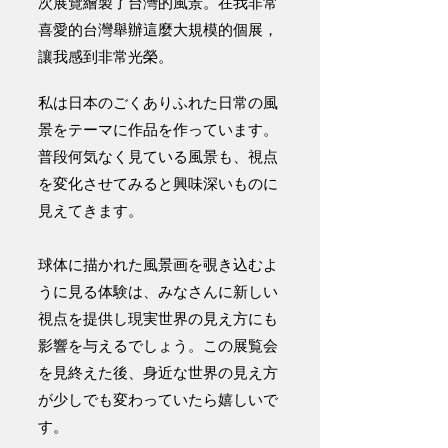
次展覽繪製了台灣的風景。在我非常
喜愛的台灣舉辦這麼大規模的個展，
讓我感到非常光榮。
私は日本のごくありふれた日常の風
景をテーマに作品を作っています。
普段何気なく見ている風景も、視点
を変化させてみると興味深いものに
見えてきます。
球体に描かれた風景画を覗き込むよ
うに見る体験は、みなさんに新しい
視点を提供し現実世界の見え方にも
影響を与えるでしょう。この展覧会
を見終えた後、身近な世界の見え方
が少しでも変わっていたら嬉しいで
す。