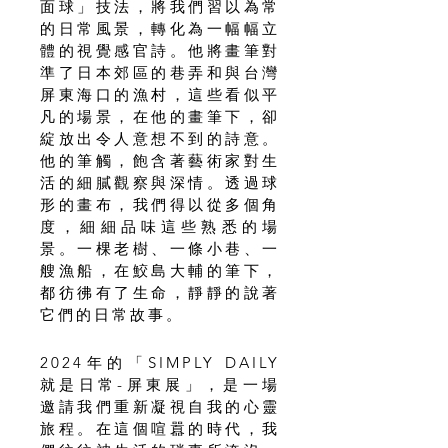
面球」技法，將我們習以為常
的日常風景，轉化為一幅幅立
體的視覺感官詩。他將畫筆對
準了日本郊區的巷弄和與台灣
屏東海口的漁村，這些看似平
凡的場景，在他的畫筆下，卻
綻放出令人意想不到的詩意。
他的筆觸，飽含著藝術家對生
活的細膩觀察與深情。透過球
形的畫布，我們得以從多個角
度，細細品味這些熟悉的場
景。一棵老樹、一條小巷、一
艘漁船，在鮫島大輔的筆下，
都彷彿有了生命，靜靜的說著
它們的日常故事。
2024年的「SIMPLY DAILY
就是日常-屏東展」，是一場
邀請我們重新凝視自我的心靈
旅程。在這個喧囂的時代，我