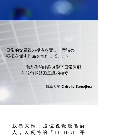
日常的な風景の視点を変え、意識の
転換を促す作品を制作しています
「我創作的作品改變了日常景觀
的視角並鼓勵意識的轉變」
鮫島大輔 Daisuke Samejima
鮫島大輔，這位視覺感官詩
人，以獨特的「Flatball 平