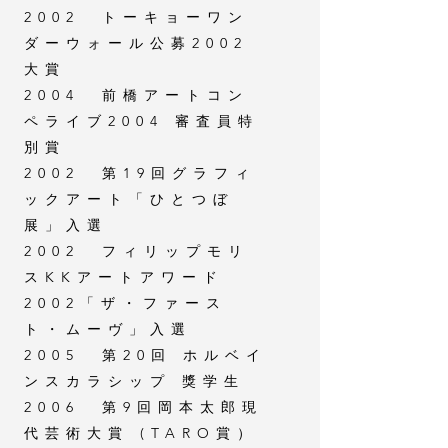
2002 トーキョーワン
ダーウォール公募2002
大賞
2004 前橋アートコン
ペライブ2004 審査員特
別賞
2002 第19回グラフィ
ックアート「ひとつぼ
展」入選
2002 フィリップモリ
スKKアートアワード
2002「ザ・ファース
ト・ムーヴ」入選
2005 第20回 ホルベイ
ンスカラシップ 獎学生
2006 第9回岡本太郎現
代芸術大賞 (TARO賞）