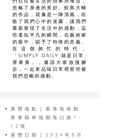
們往往被生活的瑣事所淹沒，
忽略了身邊的美好。鮫島大輔
的作品，就像是一陣清風，吹
散了我們心中的迷霧，讓我們
重新發現了生活中的感動，這
些看似平凡的瞬間，在藝術家
的眼中，賦予了特殊的意義。
在這個匆忙的時代，
「SIMPLY DAILY 就是日常-
屏東展」，邀請大家放慢腳
步，一起來品味日常裡那些被
我們忽略的感動。
展覽地點｜看海美術館
屏東縣車城鄉海口路1-
12號
展覽日期｜2024年8月