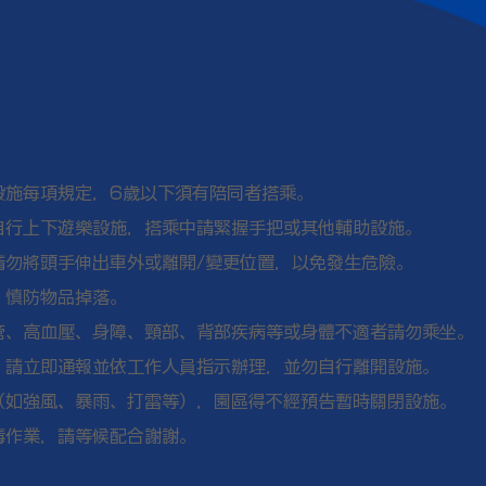
：
設施每項規定，6歲以下須有陪同者搭乘。
自行上下遊樂設施，搭乘中請緊握手把或其他輔助設施。
請勿將頭手伸出車外或離開/變更位置，以免發生危險。
，慎防物品掉落。
管、高血壓、身障、頸部、背部疾病等或身體不適者請勿乘坐。
，請立即通報並依工作人員指示辦理，並勿自行離開設施。
（如強風、暴雨、打雷等），園區得不經預告暫時關閉設施。
毒作業，請等候配合謝謝。