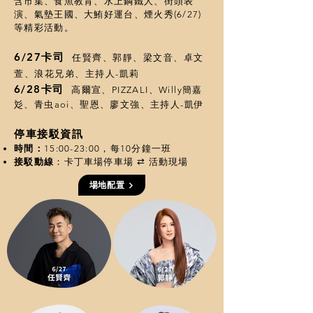
含市集、食魚教育、水上鋼鐵人、街頭表
演、氣墊王國、大鮪好運台、煙火秀(6/27)
等精彩活動。
6/27卡司
任
賢齊、郭
靜、梁文音、卓文
萱、浪花兄弟、主持人-凱莉
6/28卡司
高爾宣、PIZZALI、Willy簡嘉
彣、青虫aoi、聖恩、廖文強、主持人-凱伊
停車接駁資訊
時間：
15:00-23:00，每10分鐘一班
接駁動線
：
卡丁車場停車場 ⇄ 活動現場
場地配置