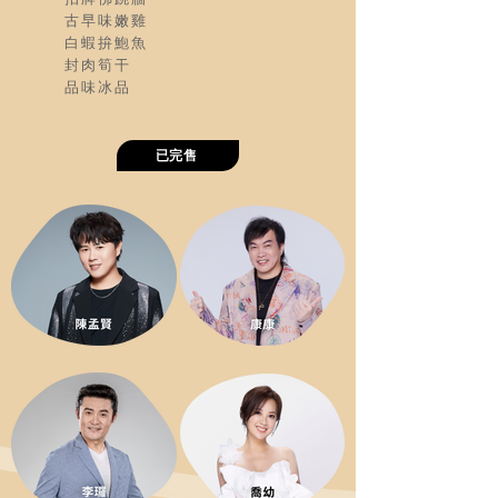
古早味嫩雞
白蝦拚鮑魚
封肉筍干
品味冰品
已完售