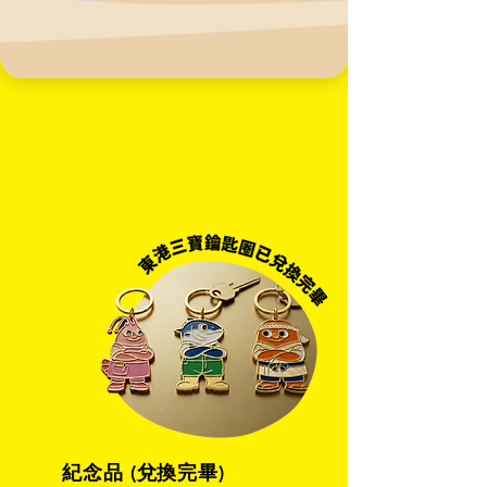
​紀念品 (兌換完畢)