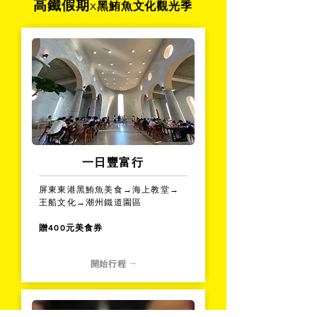
​高鐵假期
x
黑鮪魚文化觀光季
​一日豐富行
屏東東港黑鮪魚美食→海上教堂→
王船文化→潮州鐵道園區
贈400元美食券
開始行程