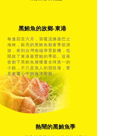
​黑鮪魚的故鄉-東港
每逢四至六月，當暖流拂過巴士
海峽，銀亮的黑鮪魚順著季節洄
游，來到台灣南端孕育新機，也
開啟了東港最豐饒的季節。這座
曾創下黑鮪魚捕獲量全球第一的
小鎮，不只是漁人的競技場，更
是老饕心中的海洋聖殿。
熱鬧的黑鮪魚季