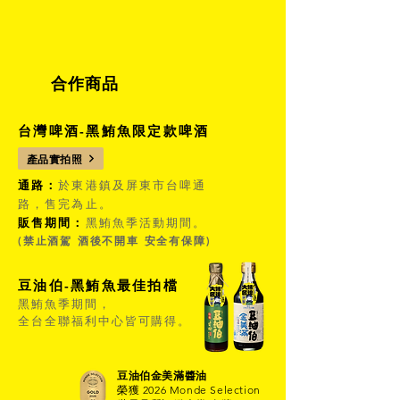
合作商品
台灣啤酒-黑鮪魚限定款啤酒
產品實拍照
通路：
於東港鎮及屏東市台啤通
路，售完為止。
販售期間：
黑鮪魚季活動期間。
(禁止酒駕 酒後不開車 安全有保障)
豆油伯-黑鮪魚最佳拍檔
黑鮪魚季期間
，
全台全聯福利中心皆可購得。
豆油伯金美滿醬油
榮獲 2026 Monde Selection