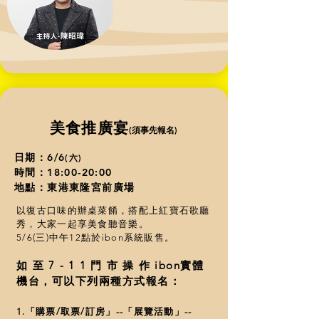
​美食推廣宴
(
須事先報名)
日期：6/6
(六)
時間：18:00-20:00
地點：東港東隆宮前廣場
以復古口味的辦桌菜餚，搭配上紅寶石歌廳
秀，大家一起享美食聽音樂。
5/6(三)中午12點於ibon系統販售。
如至7-11門市操作
ibon實體
機台，可以下列兩種方式報名：
1.「購票/取票/訂房」--「展覽活動」--