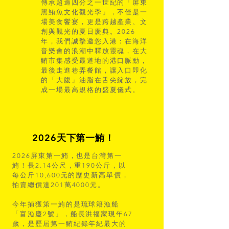
傳承超過四分之一世紀的「屏東
黑鮪魚文化觀光季」，不僅是一
場美食饗宴，更是跨越產業、文
創與觀光的夏日慶典。2026
年，我們誠摯邀您入港：在海洋
音樂會的浪潮中釋放靈魂，在大
鮪市集感受最道地的港口脈動，
最後走進巷弄餐館，讓入口即化
的「大腹」油脂在舌尖綻放，完
成一場最高規格的盛夏儀式。
2026天下第一鮪！
2026屏東第一鮪，也是台灣第一
鮪！長2.14公尺，重190公斤，以
每公斤10,600元的歷史新高單價，
拍賣總價達201萬4000元。​
今年捕獲第一鮪的是琉球籍漁船
「富漁慶2號」，船長洪福家現年67
歲，是歷屆第一鮪紀錄年紀最大的