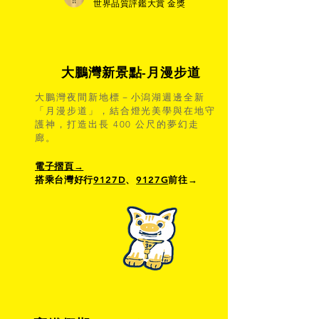
世界品質評鑑大賞 金獎
大鵬灣新景點-月漫步道
大鵬灣夜間新地標－小潟湖週邊全新
「月漫步道」，結合燈光美學與在地守
護神，打造出長 400 公尺的夢幻走
廊。
電子摺頁→
搭乘台灣好行
9127D
9127G
前往→
、