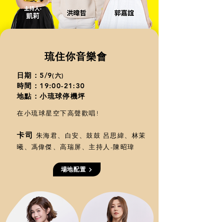
​琉住你音樂會
日期：5/9
(六)
時間：19:00-21:30
地點：小琉球停機坪
在小琉球星空下高聲歡唱!
卡司
朱海君、白安、鼓鼓 呂思緯、林茉
曦、馮偉傑、高瑞屏、主持人-陳昭瑋
場地配置