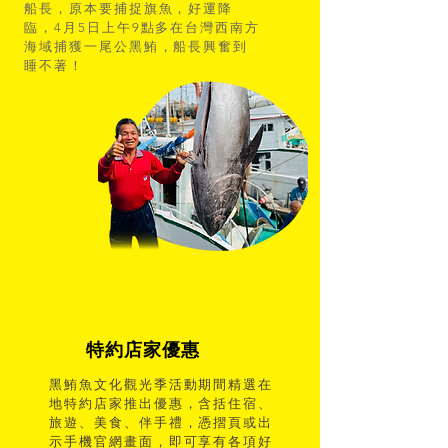
船長，原本要捕捉旗魚，好運降
臨，4月5日上午9點多在台灣西南方
海域捕獲一尾公黑鮪，船長興奮到
睡不著！
​特約店家優惠
黑鮪魚文化觀光季活動期間精選在
地特約店家推出優惠，含括住宿、
旅遊、美食、伴手禮，憑摺頁或出
示手機官網畫面，即可享有各項好