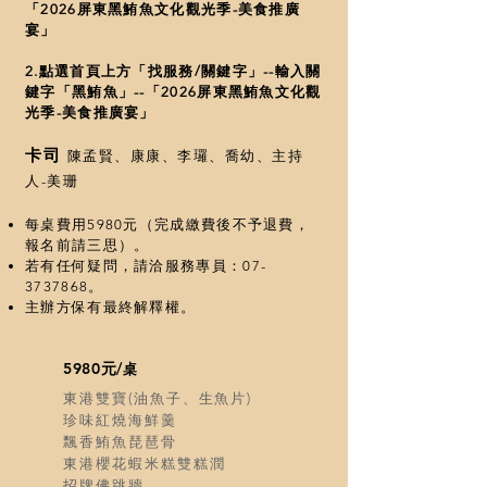
「2026屏東黑鮪魚文化觀光季-美食推廣
宴」
2.點選首頁上方「找服務/關鍵字」--輸入關
鍵字「黑鮪魚」--「2026屏東黑鮪魚文化觀
光季-美食推廣宴」
卡司
陳孟賢、康康、李㼈、喬幼、主持
人-美珊
每桌費用5980元（完成繳費後不予退費，
報名前請三思）。
若有任何疑問，請洽服務專員：07-
3737868。
主辦方保有最終解釋權。
5980元/
桌
東港雙寶(油魚子、生魚片)
珍味紅燒海鮮羹
飄香鮪魚琵琶骨
東港櫻花蝦米糕雙糕潤
招牌佛跳牆