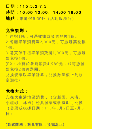
日期：
115.5.2-7.5
時間：
10:00-13:00、14:00-18:00
地點
：
東港候船室外（活動服務台）
兌換規則：
1.住宿1晚，可憑收據或發票兌換1個。
2.餐廳單筆消費滿2,000元，可憑發票兌換
1個。
3.購買伴手禮單筆消費滿1,000元，可憑發
票兌換1個。
(EX：小寶於餐廳消費4,980元，即可憑發
票兌換2個鑰匙圈。
兌換發票以單筆計算，兌換數量依上列規
定類推)
兌換方式：
凡在大東港地區消費，（含新園、東港、
小琉球、林邊）檢具發票或收據即可兑換
（發票或收據日期：115年5月2日至7月5
日
）
(款式隨機，數量有限，換完為止)