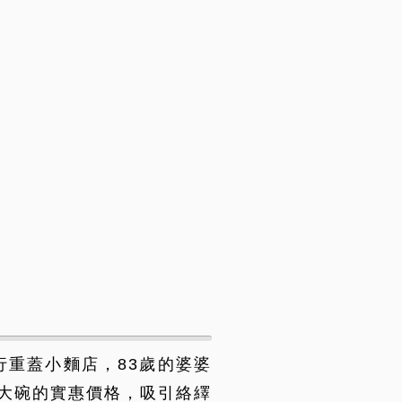
重蓋小麵店，83歲的婆婆
大碗的實惠價格，吸引絡繹