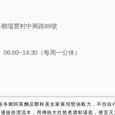
鄉塭豐村中興路89號
06:00~14:30（每周一公休）
佳冬鄉阿英麵店鄭秋英全家展現堅強毅力，不但自行
海邊撿拾漂流木，用傳統大灶熬煮濃郁湯底，便宜又