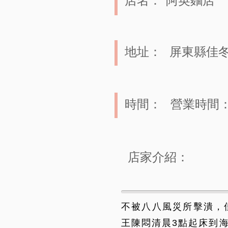
店名：
阿英麵店
地址：
屏東縣佳冬
時間：
營業時間： 
店家介紹：
不被八八風災所擊潰，
王陳悶清晨3點起床到