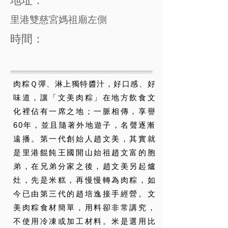
地址：
里港雙慈宮媽祖廟左側
時間：
肉粽Ｑ彈、淋上獨特醬汁，好口感、好
味道，讓「文美肉粽」在地方飲食文
化裡佔有一席之地；一脈相傳，享譽
60年，並且隨著外地遊子，名聲逐漸
遠播。第一代創始人趙文美，其實就
是里港餛飩王國開山始祖趙文富的胞
弟，在兄弟分家之後，趙文美另起爐
灶，先是米糕，再慢慢轉為肉粽，如
今已由第三代的趙培逸接手經營。文
美肉粽食材簡單，用料卻非常講究，
不使用冷凍或加工材料。米是選用比