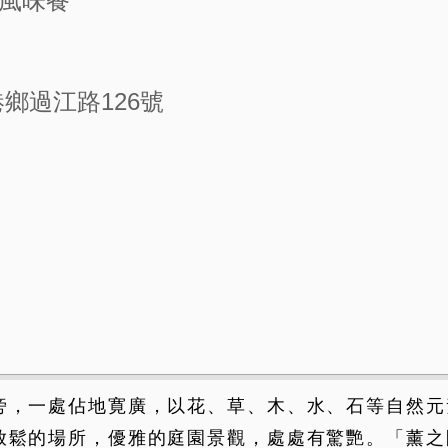
風味餐
鄉過江路126號
旁，一處佔地寛廣，以花、草、木、水、石等自然元
放鬆的場所，優雅的庭園景觀，處處有驚艷。「薰之