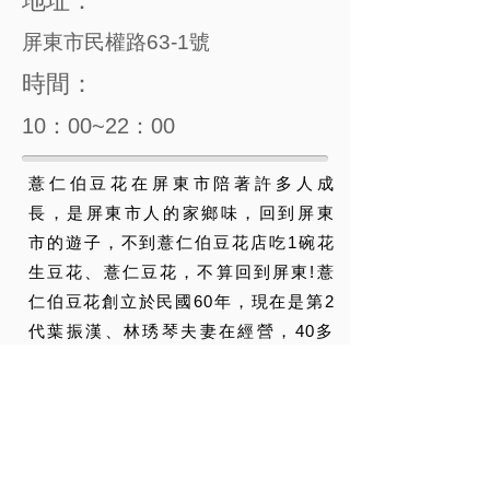
地址：
屏東市民權路63-1號
時間：
10：00~22：00
薏仁伯豆花在屏東市陪著許多人成
長，是屏東市人的家鄉味，回到屏東
市的遊子，不到薏仁伯豆花店吃1碗花
生豆花、薏仁豆花，不算回到屏東!薏
仁伯豆花創立於民國60年，現在是第2
代葉振漢、林琇琴夫妻在經營，40多
年前，葉振漢的父親在屏東市夜市賣
薏仁、豆花，大家都叫他「薏仁
伯」，「夜市薏仁伯豆花」成為夜市
美食之1，常被報章雜誌報導，葉振漢
民國78年接棒後，因攤位太小，搬到