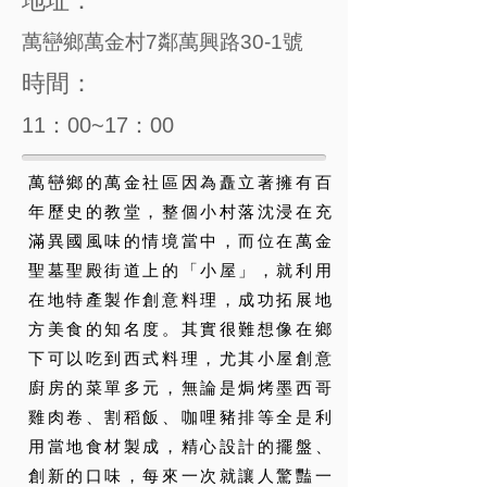
地址：
萬巒鄉萬金村7鄰萬興路30-1號
時間：
11：00~17：00
萬巒鄉的萬金社區因為矗立著擁有百
年歷史的教堂，整個小村落沈浸在充
滿異國風味的情境當中，而位在萬金
聖墓聖殿街道上的「小屋」，就利用
在地特產製作創意料理，成功拓展地
方美食的知名度。其實很難想像在鄉
下可以吃到西式料理，尤其小屋創意
廚房的菜單多元，無論是焗烤墨西哥
雞肉卷、割稻飯、咖哩豬排等全是利
用當地食材製成，精心設計的擺盤、
創新的口味，每來一次就讓人驚豔一