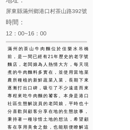
地址：
屏東縣滿州鄉港口村茶山路392號
時間：
12：00~16：00
滿州的茶山牛肉麵位於佳樂水吊橋
前，是一間已經有21年歷史的老字號
麵店，老闆娘為人熱情大方，每天現
煮的牛肉麵料多實在，並使用當地菜
農所種植的新鮮蔬菜入菜，長期下來
逐漸打出口碑，吸引了不少遠道而來
專程來吃牛肉麵的饕客。本身是港口
社區生態解說員的老闆娘，平時也十
分喜歡與顧客分享在地的生態故事，
秉持著一種珍惜土地的想法，希望顧
客在享用美食之餘，也能順便瞭解這