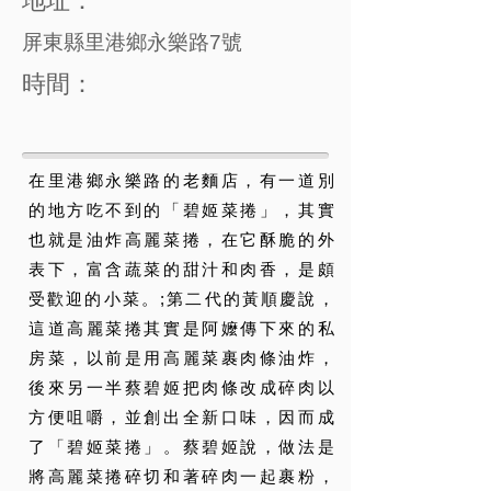
地址：
屏東縣里港鄉永樂路7號
時間：
在里港鄉永樂路的老麵店，有一道別
的地方吃不到的「碧姬菜捲」，其實
也就是油炸高麗菜捲，在它酥脆的外
表下，富含蔬菜的甜汁和肉香，是頗
受歡迎的小菜。;第二代的黃順慶說，
這道高麗菜捲其實是阿嬤傳下來的私
房菜，以前是用高麗菜裹肉條油炸，
後來另一半蔡碧姬把肉條改成碎肉以
方便咀嚼，並創出全新口味，因而成
了「碧姬菜捲」。蔡碧姬說，做法是
將高麗菜捲碎切和著碎肉一起裹粉，