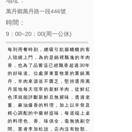
地址：
萬丹鄉萬丹路一段446號
時間：
9：00~20：00(周一公休)
每到用餐時刻，總吸引飢腸轆轆的客
人陸續上門，為的是鍋裡飄逸的羊肉
香，也為了品嘗這已經飄香超過30年
的好味道。位處屏東畜牧業的重鎮萬
丹，羊肉來源並不匱乏，堅持選用萬
丹當地每天現宰的新鮮羊肉，從鮮紅
色澤就能評斷新鮮且無腥味，透過老
薑、麻油爆香的料理，加上以羊骨及
精心調配的中藥材提味，每道端上桌
的料理色、香、味俱全，毫無挑剔空
間。業者李加松說，店內沒有餃類、