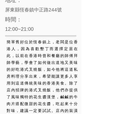
地址：
屏東縣恆春鎮中正路244號
時間：
12:00~21:00
簡單舊好位於恆春鎮上，老闆是位香
港人，因為喜歡墾丁而選擇定居在
此，以前在香港時曾和餐廳的師傅拜
師學藝，學會了如何做出道地又美味
的好吃港式叉燒飯，如今他將這道私
房料理分享出來，希望能讓更多人享
用到這道傳統美味的香港美食。除了
店內招牌的港式叉燒飯，他們亦提供
了風味獨特的花生醬漢堡，鹹鹹的牛
肉片搭配微甜的花生醬，吃起來十分
對味，建議一定要試試。店內的裝潢