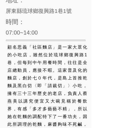
地址：
屏東縣琉球鄉復興路1巷1號
時間：
07:00~14:00
顧名思義「社區麵店」是一家大眾化
的小吃店，雖然位於琉球鄉復興路1
巷，但每到中午用餐時間，往往是全
店總動員，應接不暇。這家普及化的
麵店，創於七０年代，是島上首推乾
麵及黑白切〈即「請裁切」〉小吃，
擁有三十三年歷史的老店，負責人蔡
燕美以講究便宜又大碗見稱於餐飲
界，有感「多才多藝藝不精」，所以
她在乾麵的調配特下了一番功夫，因
此所調理的乾麵，麻醬夠味不死鹹，