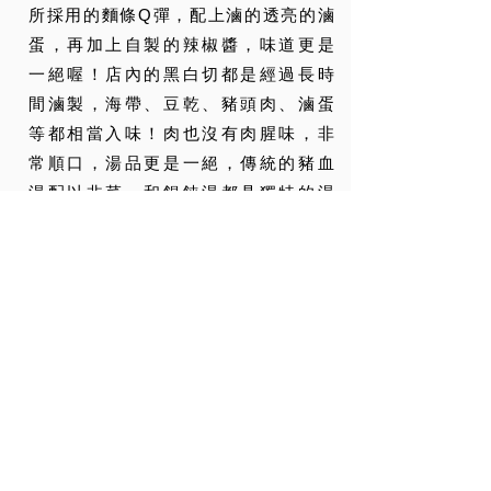
所採用的麵條Q彈，配上滷的透亮的滷
蛋，再加上自製的辣椒醬，味道更是
一絕喔！店內的黑白切都是經過長時
間滷製，海帶、豆乾、豬頭肉、滷蛋
等都相當入味！肉也沒有肉腥味，非
常順口，湯品更是一絕，傳統的豬血
湯配以韭菜，和餛飩湯都具獨特的湯
頭，值得一嚐！值得一提的是，蔡老
闆所採用豬血，不似市面上鴨血般軟
爛，反而多了脆脆的口感，餛飩的肉
餡比例調配的也剛好，所以吃起來不
油不膩，特製辣而不麻的辣椒醬，辣
勁夠，愛吃辣的不妨可以試試！該店
是在地人常去的地方！美而廉的傳統
的家鄉口味，更是自外地返鄉的鄉民
都前往光顧的店，而觀光客也會大排
龍的來一碗。