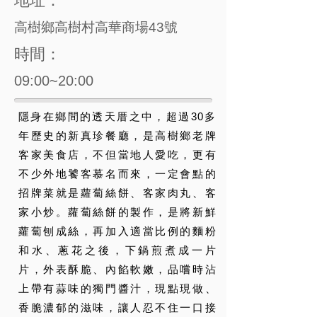
地址：
高樹鄉高樹村高華商場43號
時間：
09:00~20:00
隱身在鄉間的透天厝之中，超過30多
年歷史的新真珍餐廳，是高樹鄉老牌
客家美食店，不但當地人愛吃，更有
不少外地饕客慕名而來，一定會點的
招牌菜就是蘿蔔絲餅、客家肉丸、客
家小炒。蘿蔔絲餅的製作，是將新鮮
蘿蔔刨成絲，再加入適當比例的麵粉
和水、蔥花之後，下鍋煎煮成一片
片，外表酥脆、內餡軟嫩，品嚐時沾
上帶有蒜味的獨門醬汁，現點現做、
香脆濃郁的滋味，讓人忍不住一口接