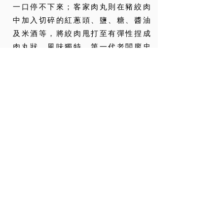
一口停不下來；客家肉丸則在豬絞肉
中加入切碎的紅蔥頭、鹽、糖、醬油
及米酒等，將絞肉甩打至有彈性捏成
肉丸狀，風味獨特。第一代老闆廖忠
華目前已將掌廚的棒子交給兒子廖家
豐，廖家豐跟在父母身旁學習多年，
已經練就一身好手藝，客人上門他在
廚房忙，父親廖忠華則樂得和客人交
流，介紹他掛滿餐廳的繪畫作品，原
來這些畫作都是他無師自通所繪，聊
完藝術，他還會拿出二胡、月琴彈
唱，讓客人在樂聲中用餐，別有一番
情趣。
<Back