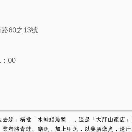
路60之13號
1：00
走去躲」橫批「水蛙鱔魚鱉」，這是「大胖山產店」
，業者將青蛙、鱔魚，加上甲魚，以藥膳燉煮，湯汁