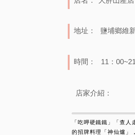
店名：
大胖山產店
地址：
鹽埔鄉維新
時間：
11：00~2
店家介紹：
「吃呷硬鐵鐵」「查人
的招牌料理「神仙爐」