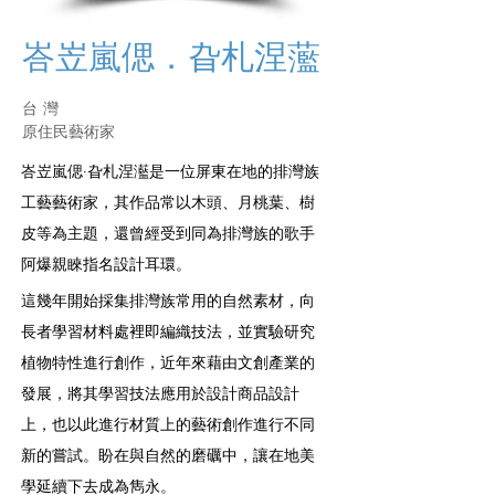
峇岦嵐偲．旮札涅蘫
台灣
原住民藝術家
峇岦嵐偲·旮札涅灆是一位屏東在地的排灣族
工藝藝術家，其作品常以木頭、月桃葉、樹
皮等為主題，還曾經受到同為排灣族的歌手
阿爆親睞指名設計耳環。
這幾年開始採集排灣族常用的自然素材，向
長者學習材料處裡即編織技法，並實驗研究
植物特性進行創作，近年來藉由文創產業的
發展，將其學習技法應用於設計商品設計
上，也以此進行材質上的藝術創作進行不同
新的嘗試。盼在與自然的磨礪中，讓在地美
學延續下去成為雋永。